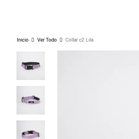
Skip
to
main
content
Inicio
Ver Todo
Collar c2 Lila
Hit enter to search or ESC to close