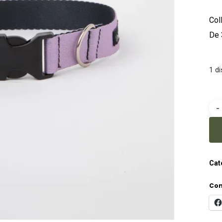
Coll
De 
1 d
Cat
Com