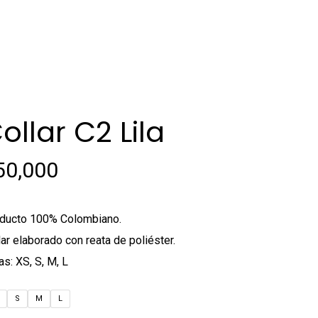
ollar C2 Lila
50,000
ducto 100% Colombiano.
lar elaborado con reata de poliéster.
as: XS, S, M, L
S
M
L