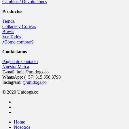
Cambios / Devoluciones
Productos
Tienda
Collares y Correas
Bowls
Ver Todos
¿Cómo comprar?
Contáctanos
Página de Contacto
Nuestra Marca
E-mail: hola@unidogs.co
WhatsApp: (+57) 315 358 3798
Instagram:
@unidogs.co
© 2020 Unidogs.co
facebook
instagram
whatsapp
Close
Home
Menu
Nosotros