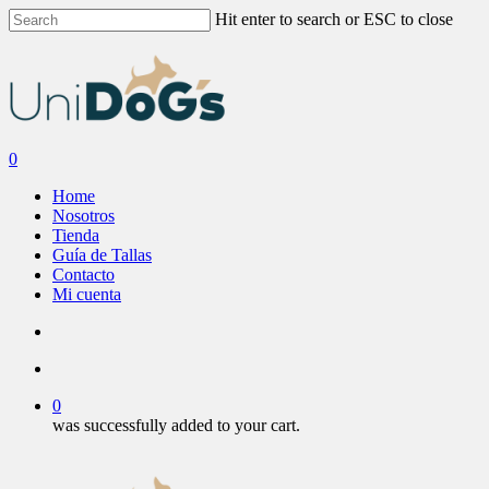
Skip
Hit enter to search or ESC to close
to
Close
main
Search
content
search
account
0
Menu
Home
Nosotros
Tienda
Guía de Tallas
Contacto
Mi cuenta
search
account
0
was successfully added to your cart.