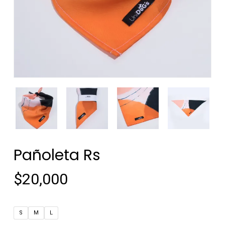
Pañoleta Rs
$
20,000
S
M
L