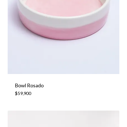
$
59,900
Bowl Rosado
$
59,900