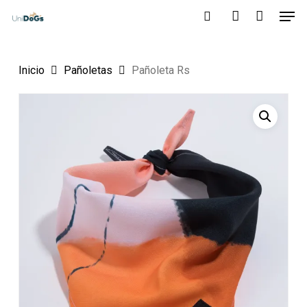
Men
Skip
to
search
account
main
Inicio
Pañoletas
Pañoleta Rs
content