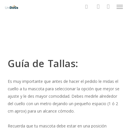
Men
Skip
to
search
account
main
content
Guía de
Tallas:
Es muy importante que antes de hacer el pedido le midas el
cuello a tu mascota para seleccionar la opción que mejor se
ajuste y le des mayor comodidad.
Debes medirle alrededor
del cuello con un metro dejando un pequeño espacio (1 ó 2
cm aprox) para un alcance cómodo.
Recuerda que tu mascota debe estar en una posición