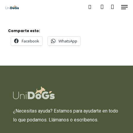
Men
Skip
to
search
account
main
content
Comparte esto:
Facebook
WhatsApp
¿Necesitas ayuda? Estamos para ayudarte en todo
lo que podamos. Llámanos o escríbenos.