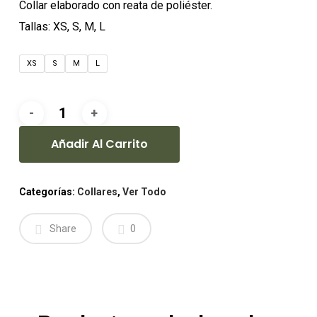
Collar elaborado con reata de poliéster.
Tallas: XS, S, M, L
XS
S
M
L
Añadir Al Carrito
Categorías:
Collares
,
Ver Todo
Share
0