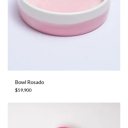
$
59,900
Bowl Rosado
$
59,900