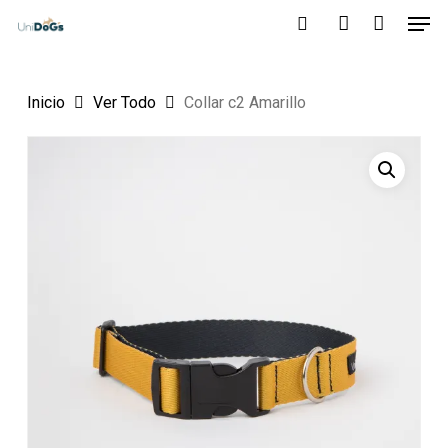
Men
Skip
to
search
account
main
Inicio
Ver Todo
Collar c2 Amarillo
content