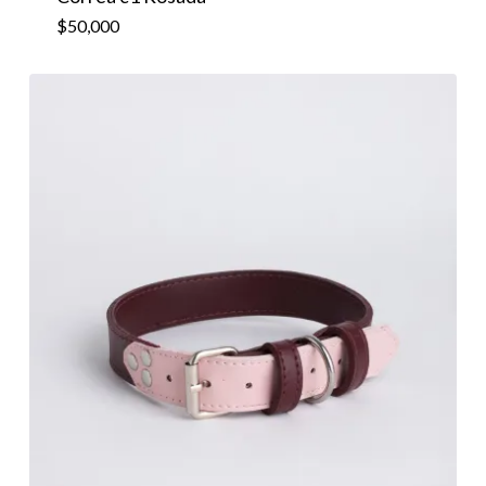
$
50,000
$
50,000