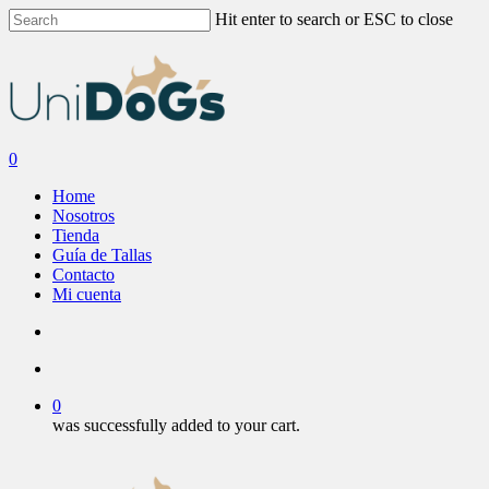
Skip
Hit enter to search or ESC to close
to
Close
main
Search
content
search
account
0
Menu
Home
Nosotros
Tienda
Guía de Tallas
Contacto
Mi cuenta
search
account
0
was successfully added to your cart.