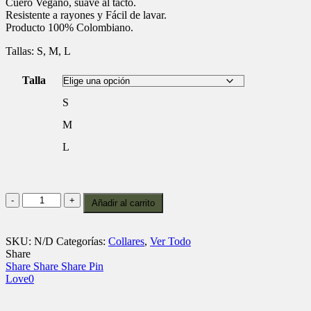
Cuero Vegano, suave al tacto.
Resistente a rayones y Fácil de lavar.
Producto 100% Colombiano.
Tallas: S, M, L
Talla
S
M
L
Collar
Añadir al carrito
c3
Verde
cantidad
SKU:
N/D
Categorías:
Collares
,
Ver Todo
Share
Share
Share
Share
Pin
Love
0