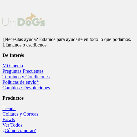
variantes.
variantes.
Las
Las
opciones
opciones
se
se
pueden
pueden
elegir
elegir
en
en
¿Necesitas ayuda? Estamos para ayudarte en todo lo que podamos.
la
la
Llámanos o escríbenos.
página
página
de
de
De
Interés
producto
producto
Mi Cuenta
Preguntas Frecuentes
Terminos y Condiciones
Políticas de envío*
Cambios / Devoluciones
Productos
Tienda
Collares y Correas
Bowls
Ver Todos
¿Cómo comprar?