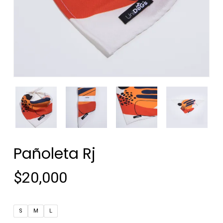
Pañoleta Rj
$
20,000
S
M
L