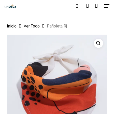
Men
Skip
to
search
account
main
Inicio
Ver Todo
Pañoleta Rj
content