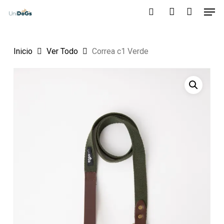
Men
Skip
to
search
account
main
Inicio
Ver Todo
Correa c1 Verde
content