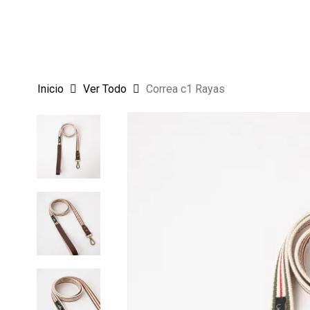
Skip
to
main
content
Inicio
Ver Todo
Correa c1 Rayas
Hit enter to search or ESC to close