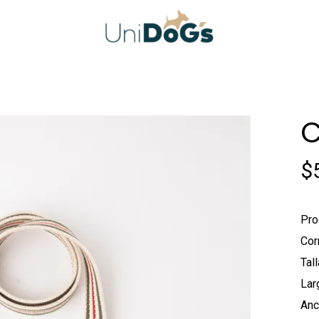
C
$
Pro
Cor
Tall
Lar
Anc