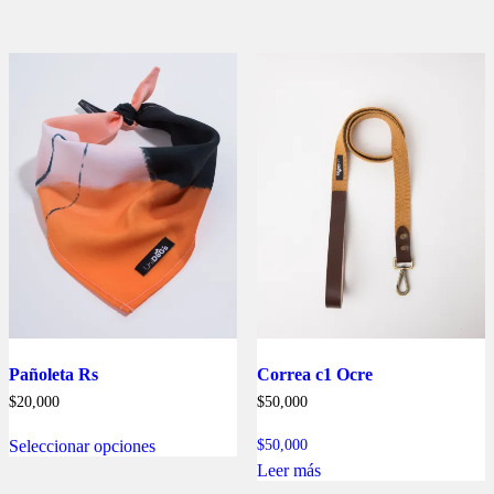
múltiples
variantes.
Las
opciones
se
pueden
elegir
en
la
página
de
producto
Pañoleta Rs
Correa c1 Ocre
$
20,000
$
50,000
Este
Seleccionar opciones
$
50,000
producto
tiene
Leer más
múltiples