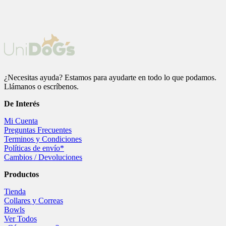
variantes.
Las
opciones
se
pueden
elegir
en
la
¿Necesitas ayuda? Estamos para ayudarte en todo lo que podamos.
página
Llámanos o escríbenos.
de
producto
De
Interés
Mi Cuenta
Preguntas Frecuentes
Terminos y Condiciones
Políticas de envío*
Cambios / Devoluciones
Productos
Tienda
Collares y Correas
Bowls
Ver Todos