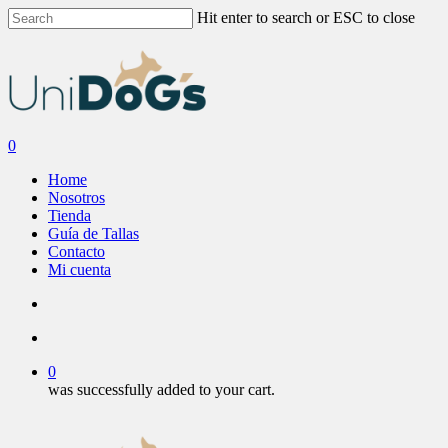
Skip
Hit enter to search or ESC to close
to
Close
main
Search
content
search
account
0
Menu
Home
Nosotros
Tienda
Guía de Tallas
Contacto
Mi cuenta
search
account
0
was successfully added to your cart.