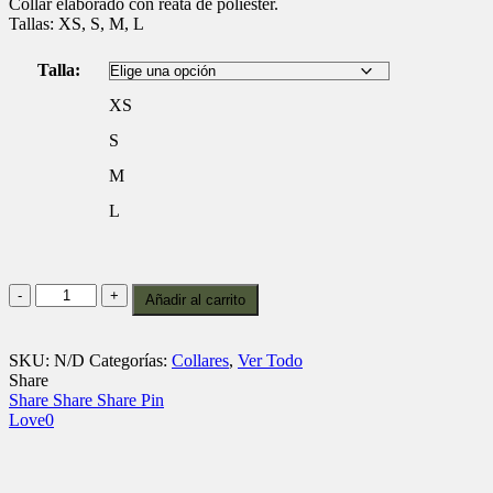
Collar elaborado con reata de poliéster.
Tallas: XS, S, M, L
Talla:
XS
S
M
L
Collar
Añadir al carrito
c2
Rojo
cantidad
SKU:
N/D
Categorías:
Collares
,
Ver Todo
Share
Share
Share
Share
Pin
Love
0