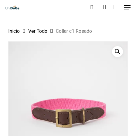
Men
Skip
to
search
account
main
Inicio
Ver Todo
Collar c1 Rosado
content