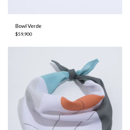
$
59,900
Bowl Verde
$
59,900