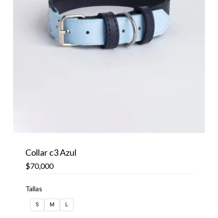
Collar c3 Azul
$
70,000
Tallas
S
M
L