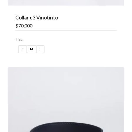
Collar c3 Vinotinto
$
70,000
Talla
S
M
L