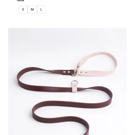
S
M
L