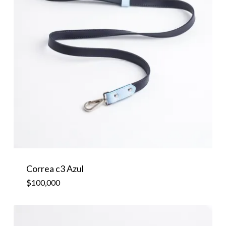
$
100,000
Correa c3 Azul
$
100,000