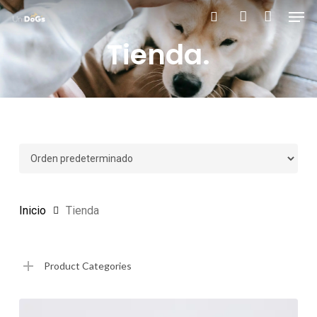
Men
Skip
to
search
account
Tienda.
main
content
Inicio
Tienda
Product Categories