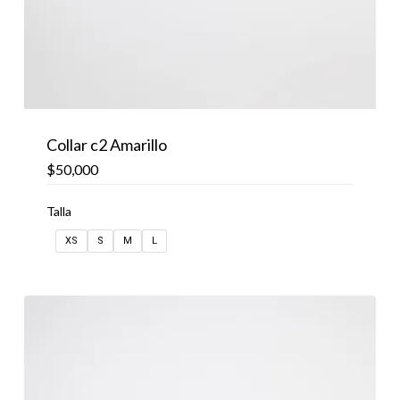
Collar c2 Amarillo
$
50,000
Talla
XS
S
M
L