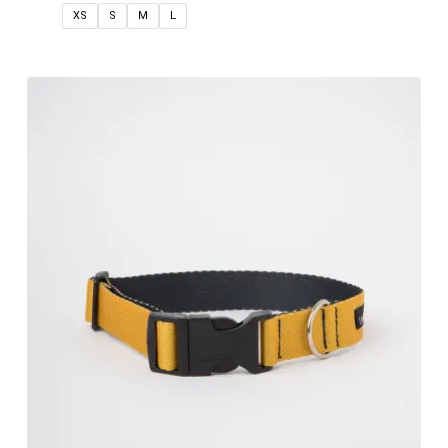
XS
S
M
L