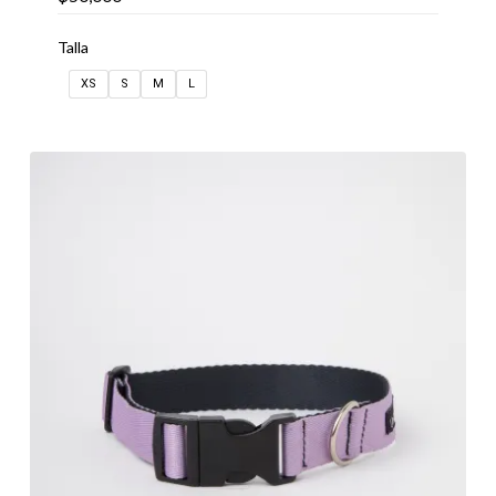
Talla
XS
S
M
L