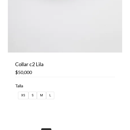
Collar c2 Lila
$
50,000
Talla
XS
S
M
L