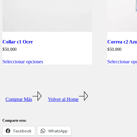
Collar c1 Ocre
Correa c2 Azu
$
50,000
$
50,000
Este
Seleccionar opciones
Seleccionar op
producto
tiene
múltiples
variantes.
Las
opciones
se
Comprar Más
Volver al Home
pueden
elegir
en
la
Comparte esto:
página
de
Facebook
WhatsApp
producto