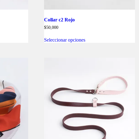
Collar c2 Rojo
$
50,000
Este
Seleccionar opciones
producto
tiene
múltiples
variantes.
Las
opciones
se
pueden
elegir
en
la
página
de
producto