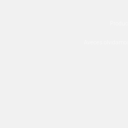
Gracias por comprar en Unidogs.
Produc
Aveces olvidamos 