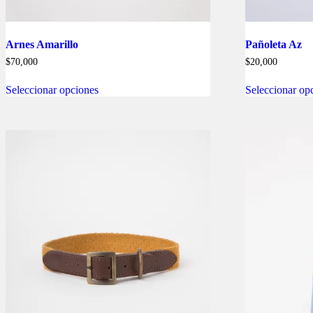
Arnes Amarillo
Pañoleta Az
$
70,000
$
20,000
Este
Seleccionar opciones
Seleccionar op
producto
tiene
múltiples
variantes.
Las
opciones
se
pueden
elegir
en
la
página
de
producto