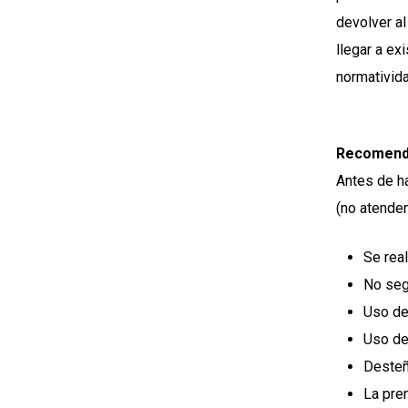
devolver al
llegar a ex
normativida
Recomenda
Antes de h
(no atendem
Se rea
No seg
Uso de
Uso de
Desteñ
La pre