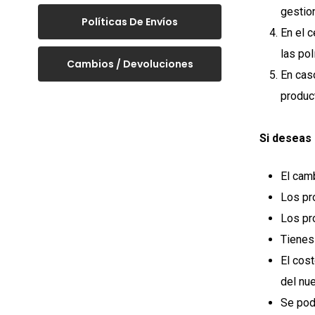
gestion
Políticas De Envíos
En el 
las po
Cambios / Devoluciones
En cas
produc
Si deseas
El camb
Los pr
Los pr
Tienes
El cos
del nu
Se podr