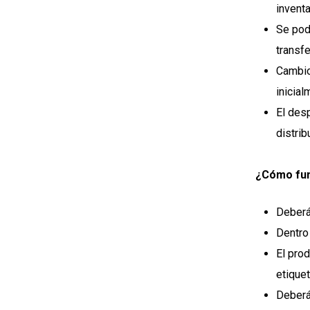
inventa
Se pod
transfe
Cambio 
inicial
El des
distri
¿Cómo fun
Deberá
Dentro
El pro
etiquet
Deberá