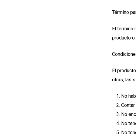
Término par
El término 
producto o 
Condiciones
El producto
otras, las 
No hab
Contar
No enc
No ten
No ten