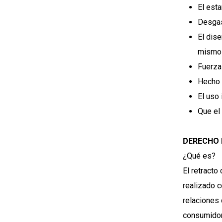
El est
Desgas
El dis
mismo 
Fuerza
Hecho 
El uso
Que el
DERECHO 
¿Qué es?
El retracto
realizado 
relaciones
consumido