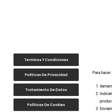
Skip
to
main
content
Hit enter to search or ESC to close
Terminos Y Condiciones
Para hacer
Políticas De Privacidad
llamar
Tratamiento De Datos
Indíca
produc
Políticas De Cookies
Enviar